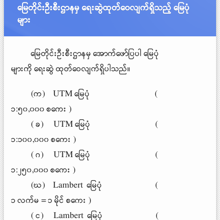
မြေတိုင်းဦးစီးဌာနမှ ရေးဆွဲထုတ်ဝေလျက်ရှိသည့် မြေပုံ
များ
မြေတိုင်းဦးစီးဌာနမှ အောက်ဖော်ပြပါ မြေပုံ
များကို ရေးဆွဲ ထုတ်ဝေလျက်ရှိပါသည်။
(က) UTM မြေပုံ (
၁:၅၀,၀၀၀ စကေး )
( ခ) UTM မြေပုံ (
၁:၁၀၀,၀၀၀ စကေး )
( ဂ) UTM မြေပုံ (
၁:၂၅၀,၀၀၀ စကေး )
(ဃ) Lambert ​မြေပုံ (
၁ လက်မ = ၁ မိုင် စကေး )
( င) Lambert ​မြေပုံ (