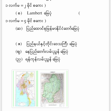
၁ လက်မ = ၂ မိုင် စကေး )
( စ) Lambert ​မြေပုံ (
၁ လက်မ = ၄ မိုင် စကေး )
(ဆ) ပြည်ထောင်စုမြန်မာနိုင်ငံတော်မြေပုံ
( ဇ) ပြည်နယ်နှင့်တိုင်း​ဒေသကြီး မြေပုံ
(ဈ) နေပြည်တော်လမ်းညွှန် မြေပုံ
(ည) ရန်ုကုန်လမ်းညွှန် မြေပုံ