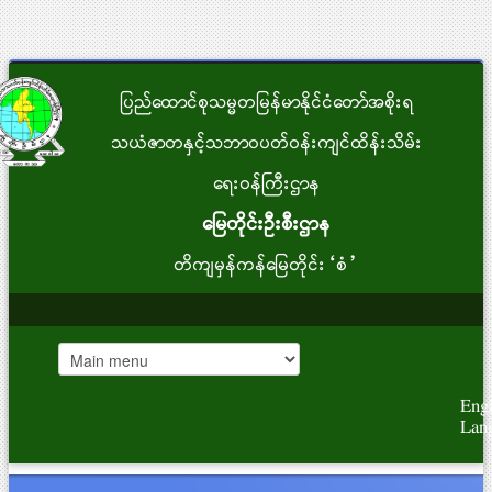
ပြည်ထောင်စုသမ္မတမြန်မာနိုင်ငံတော်အစိုးရ
သယံဇာတနှင့်သဘာဝပတ်ဝန်းကျင်ထိန်းသိမ်း
ရေးဝန်ကြီးဌာန
မြေတိုင်းဦးစီးဌာန
တိကျမှန်ကန်မြေတိုင်း“စံ”
Engl
Lan