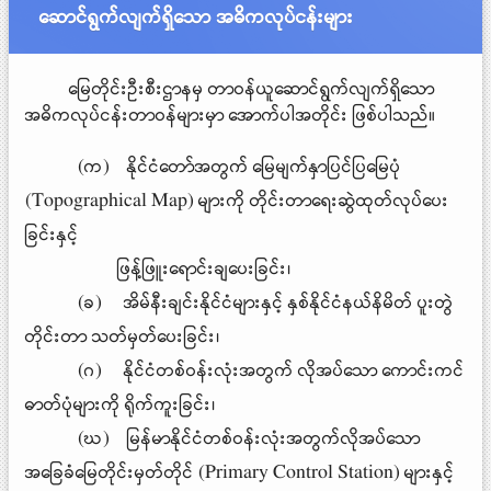
ဆောင်ရွက်လျက်ရှိသော အဓိကလုပ်ငန်းများ
မြေတိုင်းဦးစီးဌာနမှ တာဝန်ယူဆောင်ရွက်လျက်ရှိသော
အဓိကလုပ်ငန်းတာဝန်များမှာ အောက်ပါအတိုင်း ဖြစ်ပါသည်။
(က) နိုင်ငံတော်အတွက် မြေမျက်နှာပြင်ပြမြေပုံ
(Topographical Map) များကို တိုင်းတာရေးဆွဲထုတ်လုပ်ပေး
ခြင်းနှင့်
ဖြန့်ဖြူးရောင်းချပေးခြင်း၊
(ခ) အိမ်နီးချင်းနိုင်ငံများနှင့် နှစ်နိုင်ငံနယ်နိမိတ် ပူးတွဲ
တိုင်းတာ သတ်မှတ်ပေးခြင်း၊
(ဂ) နိုင်ငံတစ်ဝန်းလုံးအတွက် လိုအပ်သော ကောင်းကင်
ဓာတ်ပုံများကို ရိုက်ကူးခြင်း၊
(ဃ) မြန်မာနိုင်ငံတစ်ဝန်းလုံးအတွက်လိုအပ်သော
အခြေခံမြေတိုင်းမှတ်တိုင် (Primary Control Station) များနှင့်