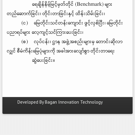
ရေချိန်နိမ့်မြင့်မှတ်တိုင် (Benchmark) များ
တည်ဆောက်ခြင်း၊ တိုင်းတာခြင်းနှင့် ထိန်းသိမ်းခြင်း၊
(င) မြေတိုင်းသင်တန်းကျောင်း ဖွင့်လှစ်ပြီး၊ မြေတိုင်း
ပညာရပ်များ လေ့ကျင့်သင်ကြားပေးခြင်း၊
(စ) လုပ်ငန်း၊ ဌာန အဖွဲ့အစည်းများမှ တောင်းဆိုလာ
လျှင် စီမံကိန်းမြေပုံများကို အခါအားလျော်စွာ တိုင်းတာရေး
ဆွဲပေးခြင်း။
Developed By
Bagan Innovation Technology