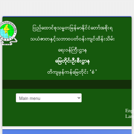
ပြည်ထောင်စုသမ္မတမြန်မာနိုင်ငံတော်အစိုးရ
သယံဇာတနှင့်သဘာဝပတ်ဝန်းကျင်ထိန်းသိမ်း
ရေးဝန်ကြီးဌာန
မြေတိုင်းဦးစီးဌာန
တိကျမှန်ကန်မြေတိုင်း“စံ”
Engl
Lan