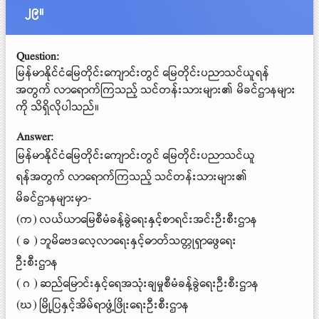
၂၉။
Question:
မြန်မာနိုင်ငံမြေတိုင်းကျောင်းတွင် မြေတိုင်းပညာသင်ယူရန်
အတွက် လာရောက်ကြသည့် သင်တန်းသားများ၏ မိခင်ဌာနများ
ကို သိရှိလိုပါသည်။
Answer:
မြန်မာနိုင်ငံမြေတိုင်းကျောင်းတွင် မြေတိုင်းပညာသင်ယူ
ရန်အတွက် လာရောက်ကြသည့် သင်တန်းသားများ၏
မိခင်ဌာနများမှာ-
(က) လယ်ယာမြေစီမံခန့်ခွဲရေးနှင့်စာရင်းအင်းဦးစီးဌာန
( ခ ) ဘူမိဗေဒလေ့လာရေးနှင့်ဓာတ်သတ္တုရှာဖွေရေး
ဦးစီးဌာန
( ဂ ) ဆည်မြောင်းနှင့်ရေအသုံးချမှုစီမံခန့်ခွဲရေးဦးစီးဌာန
(ဃ) မြို့ပြနှင့်အိမ်ရာဖွံ့ဖြိုးရေးဦးစီးဌာန