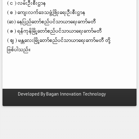
( င ) လမ်းဦးစီးဌာန
( စ ) ကျေးလက်ဒေသဖွံ့ဖြိုးရေးဦးစီးဌာန
(ဆ) နေပြည်တော်စည်ပင်သာယာရေးကော်မတီ
( ဇ ) ရန်ကုန်မြို့တော်စည်ပင်သာယာရေးကော်မတီ
( ဈ ) မန္တလေးမြို့တော်စည်ပင်သာယာရေးကော်မတီ တို့
ဖြစ်ပါသည်။
Developed By
Bagan Innovation Technology