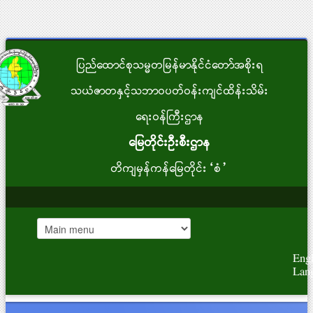
ပြည်ထောင်စုသမ္မတမြန်မာနိုင်ငံတော်အစိုးရ
သယံဇာတနှင့်သဘာဝပတ်ဝန်းကျင်ထိန်းသိမ်း
ရေးဝန်ကြီးဌာန
မြေတိုင်းဦးစီးဌာန
တိကျမှန်ကန်မြေတိုင်း“စံ”
Engl
Lan