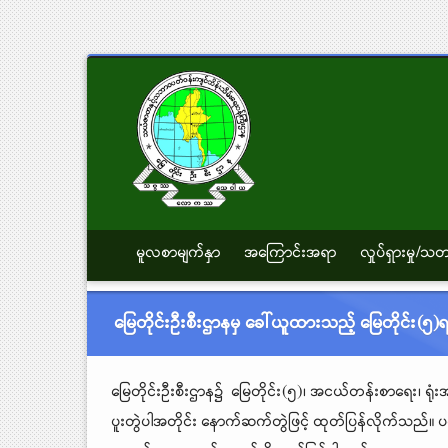
မူလစာမျက်နှာ
အကြောင်းအရာ
လှုပ်ရှားမှု/
မြေတိုင်းဦးစီးဌာနမှ ခေါ်ယူထားသည့် မြေတိုင်း
မြေတိုင်းဦးစီးဌာန၌ မြေတိုင်း(၅)၊
အငယ်တန်းစာရေး၊ ရုံ
ပူးတွဲပါအတိုင်း နောက်ဆက်တွဲဖြင့် ထုတ်ပြန်လိုက်သည်။ ပ