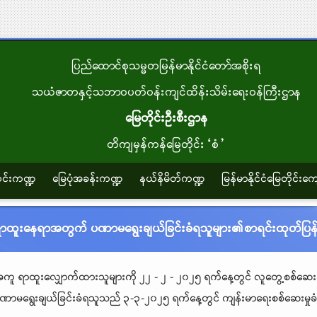
ပြည်ထောင်စုသမ္မတမြန်မာနိုင်ငံတော်အစိုးရ
သယံဇာတနှင့်သဘာဝပတ်ဝန်းကျင်ထိန်းသိမ်းရေးဝန်ကြီးဌာန
မြေတိုင်းဦးစီးဌာန
တိကျမှန်ကန်မြေတိုင်း“စံ”
သတင်းကဏ္ဍ
မြေပုံအခန်းကဏ္ဍ
နယ်နိမိတ်ကဏ္ဍ
မြန်မာနိုင်ငံမြေတိုင်းကျ
(၅)ရာထူးနေရာအတွက် ပဏာမရွေးချယ်ခြင်းခံရသူများ၏စာရင်းထုတ်ပြန်
းအကူ
ရာထူးလျှောက်ထားသူများကို ၂၂ - ၂ - ၂၀၂၅ ရက်နေ့တွင် လူတွေ့စစ်ဆေးခဲ့
ဏာမရွေးချယ်ခြင်းခံရသူသည် ၃-၃-၂၀၂၅ ရက်နေ့တွင် ကျန်းမာရေးစစ်ဆေးမှုခံရန် 