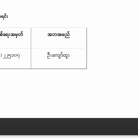
ရင်း
ိစစ်ရေးအမှတ်
အဘအမည်
င်) ၂၂၅၁၀၇
ဦးကျော်ထူး