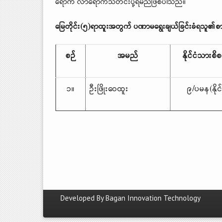
ရောက် လာရောက်သတင်းပို့ရမည်ဖြစ်ပါသည်။
မြေတိုင်း(၅)ရာထူးအတွက် ပဏာမရွေးချယ်ခြင်းခံရသူ၏စာ
စဉ်
အမည်
နိုင်ငံသားစ
၁။
ဦးဖြိုးဝေထူး
၉/ပမန(နို
Developed By
Bagan Innovation Technology