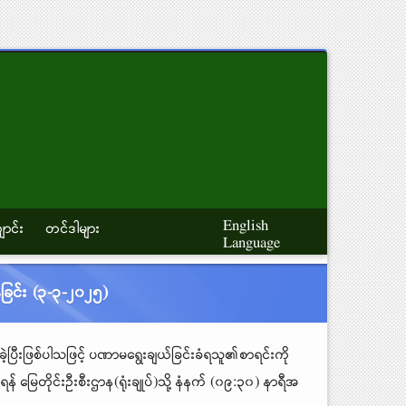
English
ောင်း
တင်ဒါများ
Language
ခြင်း (၃-၃-၂၀၂၅)
ပြီးဖြစ်ပါသဖြင့် ပဏာမရွေးချယ်ခြင်းခံရသူ၏စာရင်းကို
မြေတိုင်းဦးစီးဌာန(ရုံးချုပ်)သို့ နံနက် (၀၉:၃၀) နာရီအ