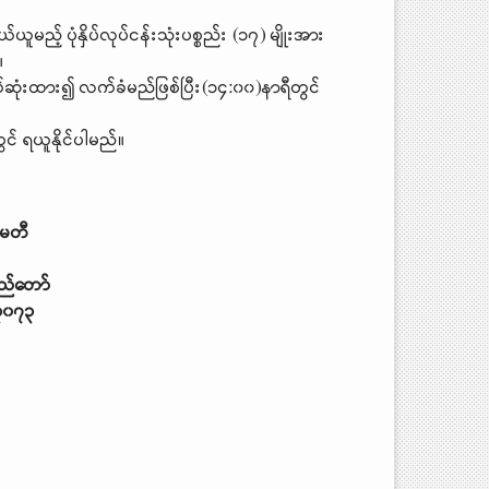
့် ပုံနှိပ်လုပ်ငန်းသုံးပစ္စည်း (၁၇) မျိုးအား
်။
က်ဆုံးထား၍ လက်ခံမည်ဖြစ်ပြီး(၁၄:၀၀)နာရီတွင်
် ရယူနိုင်ပါမည်။
်မတီ
ပြည်တော်
၃၀၇၃