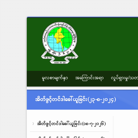
မူလစာမျက်နှာ
အကြောင်းအရာ
လှုပ်ရှားမှု/
အိတ်ဖွင့်တင်ဒါခေါ်ယူခြင်း(၂၃-၈-၂၀၂၄)
အိတ်ဖွင့်တင်ဒါခေါ်ယူခြင်း(၁၈-၇-၂၀၂၆)