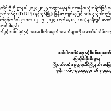
ုင်းဦးစီးဌာန၏ ၂၀၂၄-၂၀၂၅ ဘဏ္ဍာရေးနှစ်၊ သာမန်အသုံးစရိတ်ဖြင့် ဝယ်ယူမည
်တန်ဖိုး (D.D.P) (ရန်ကုန်မြို့)၊ မြန်မာ ကျပ်ငွေဖြင့် ဝယ်ယူလိုပါသည
ဖွင့်တင်ဒါများအား ( ၂ - ၉ -၂၀၂၄ ) ရက်နေ့ (၁၂ : ၀၀) နာရီတွင် နော
့်လှစ်ပါမည်။
ဖွင့်တင်ဒါပုံစံနှင့် အသေးစိတ်အချက်အလက်များကို အောက်ပါလိပ်စာတွင
တင်ဒါလက်ခံရေးနှင့်စိစစ်ရေးကော
မြေတိုင်းဦးစီးဌာန၊
မြို့ပတ်လမ်း၊ ဥတ္တရသီရိမြို့နယ်၊ နေ
ဖုန်း
-
၀၆၇
-
၃၄၁၃၄၃၃၊
၀၆၇
-
၃၄၁