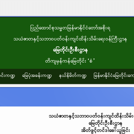
ပြည်ထောင်စုသမ္မတမြန်မာနိုင်ငံတော်အစိုးရ
သယံဇာတနှင့်သဘာဝပတ်ဝန်းကျင်ထိန်းသိမ်းရေးဝန်ကြီးဌာန
မြေတိုင်းဦးစီးဌာန
တိကျမှန်ကန်မြေတိုင်း“စံ”
သတင်းကဏ္ဍ
မြေပုံအခန်းကဏ္ဍ
နယ်နိမိတ်ကဏ္ဍ
မြန်မာနိုင်ငံမြေတိုင်းကျ
သယံဇာတနှင့်သဘာဝပတ်ဝန်းကျင်ထိန်းသိမ်း
မြေတိုင်းဦးစီးဌာန
အိတ်ဖွင့်တင်ဒါခေါ်ယူခြင်း