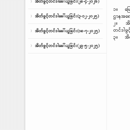
အိတ်ဖွင့်တင်ဒါခေါ်ယူခြင်း(၂၈-၄-၂၀၂၆)
၁။ မြေတိ
ဌာနအရောက
အိတ်ဖွင့်တင်ဒါခေါ်ယူခြင်း(၃-၁၂-၂၀၂၅)
၂။ အိတ်
တင်ဒါဖွင
အိတ်ဖွင့်တင်ဒါခေါ်ယူခြင်း(၁၈-၇-၂၀၂၅)
၃။ အိတ်
အိတ်ဖွင့်တင်ဒါခေါ်ယူခြင်း(၂၉-၅-၂၀၂၅)