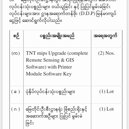
လုပ်ငန်းသုံးပစ္စည်းများ ဝယ်ယူခြင်း နှင့် ပြုပြင်မွမ်းမံခြင်း
လုပ်ငန်းများအား ဌာနအရောက်တန်ဖိုး (D.D.P) မြန်မာကျပ်
ငွေဖြင့် ဆောင်ရွက်လိုပါသည်။
စဉ်
ပစ္စည်းအမျိုးအမည်
အရေအတွက်
(က)
TNT mips Upgrade (complete
(2) Nos.
Remote Sensing & GIS
Software) with Printer
Module Software Key
( ခ )
ပုံနှိပ်လုပ်ငန်းသုံးပစ္စည်းများ
(1) Lot
( ဂ )
မြေတိုင်းဦးစီးဌာနရုံး ခြံစည်းရိုးနှင့်
(1) Lot
အဆောက်အဦများ ပြုပြင် မွမ်းမံ
ခြင်း