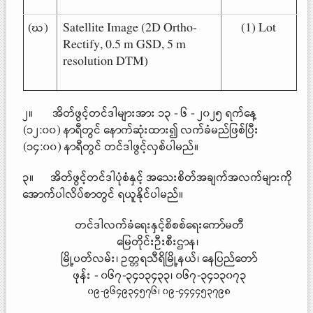
(ဃ)
Satellite Image (2D Ortho-
(1) Lot
Rectify, 0.5 m GSD, 5 m
resolution DTM)
၂။ အိတ်ဖွင့်တင်ဒါများအား ၁၃ - ၆ - ၂၀၂၅ ရက်နေ့
(၁၂:၀၀) နာရီတွင် နောက်ဆုံးထား၍ လက်ခံမည်ဖြစ်ပြီး
(၁၄:၀၀) နာရီတွင် တင်ဒါဖွင့်လှစ်ပါမည်။
၃။ အိတ်ဖွင့်တင်ဒါပုံစံနှင့် အသေးစိတ်အချက်အလက်များကို
အောက်ပါလိပ်စာတွင် ရယူနိုင်ပါမည်။
တင်ဒါလက်ခံရေးနှင့်စိစစ်ရေးကော်မတီ
မြေတိုင်းဦးစီးဌာန၊
မြို့ပတ်လမ်း၊ ဥတ္တရသီရိမြို့နယ်၊ နေပြည်တော်
ဖုန်း - ၀၆၇-၃၄၁၃၄၃၃၊ ၀၆၇-၃၄၁၃၀၇၃
၀၉-၉၆၄၉၃၄၅၇၆၊ ၀၉-၄၄၄၄၅၃၇၉၈