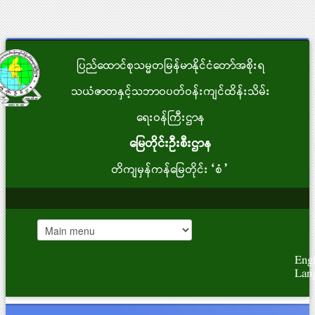
ပြည်ထောင်စုသမ္မတမြန်မာနိုင်ငံတော်အစိုးရ
သယံဇာတနှင့်သဘာဝပတ်ဝန်းကျင်ထိန်းသိမ်း
ရေးဝန်ကြီးဌာန
မြေတိုင်းဦးစီးဌာန
တိကျမှန်ကန်မြေတိုင်း“စံ”
Engl
Lan