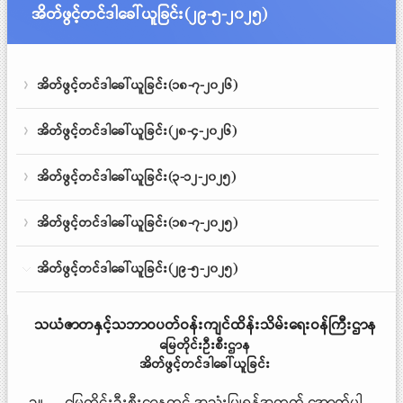
အိတ်ဖွင့်တင်ဒါခေါ်ယူခြင်း(၂၉-၅-၂၀၂၅)
အိတ်ဖွင့်တင်ဒါခေါ်ယူခြင်း(၁၈-၇-၂၀၂၆)
အိတ်ဖွင့်တင်ဒါခေါ်ယူခြင်း(၂၈-၄-၂၀၂၆)
အိတ်ဖွင့်တင်ဒါခေါ်ယူခြင်း(၃-၁၂-၂၀၂၅)
အိတ်ဖွင့်တင်ဒါခေါ်ယူခြင်း(၁၈-၇-၂၀၂၅)
အိတ်ဖွင့်တင်ဒါခေါ်ယူခြင်း(၂၉-၅-၂၀၂၅)
သယံဇာတနှင့်သဘာဝပတ်ဝန်းကျင်ထိန်းသိမ်းရေးဝန်ကြီးဌာန
မြေတိုင်းဦးစီးဌာန
အိတ်ဖွင့်တင်ဒါခေါ်ယူခြင်း
၁။ မြေတိုင်းဦးစီးဌာနတွင် အသုံးပြုရန်အတွက် အောက်ပါ