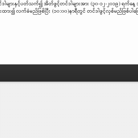
တင်ဒါများနှင့်ပတ်သက်၍ အိတ်ဖွင့်တင်ဒါများအား (၃၀-၁၂-၂၀၁၉) ရက်နေ့
ံးထား၍ လက်ခံမည်ဖြစ်ပြီး (၁၀:၀၀)နာရီတွင် တင်ဒါဖွင့်လှစ်မည်ဖြစ်