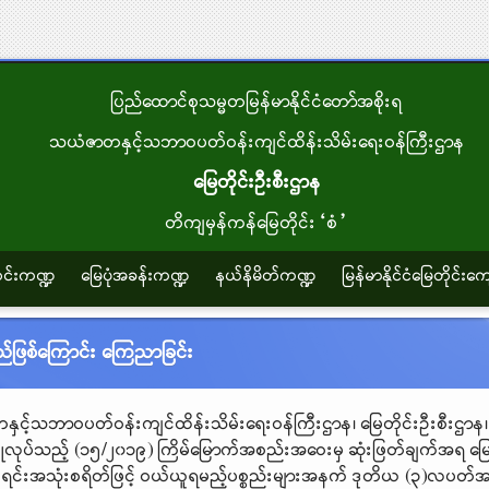
ပြည်ထောင်စုသမ္မတမြန်မာနိုင်ငံတော်အစိုးရ
သယံဇာတနှင့်သဘာဝပတ်ဝန်းကျင်ထိန်းသိမ်းရေးဝန်ကြီးဌာန
မြေတိုင်းဦးစီးဌာန
တိကျမှန်ကန်မြေတိုင်း“စံ”
သတင်းကဏ္ဍ
မြေပုံအခန်းကဏ္ဍ
နယ်နိမိတ်ကဏ္ဍ
မြန်မာနိုင်ငံမြေတိုင်းကျ
ည်ဖြစ်ကြောင်း ကြေညာခြင်း
ှင့်သဘာဝပတ်ဝန်းကျင်ထိန်းသိမ်းရေးဝန်ကြီးဌာန၊ မြေတိုင်းဦးစီးဌာန၊ စ
ြုလုပ်သည့် (၁၅/၂၀၁၉) ကြိမ်မြောက်အစည်းအဝေးမှ ဆုံးဖြတ်ချက်အရ မြ
ွေရင်းအသုံးစရိတ်ဖြင့် ဝယ်ယူရမည့်ပစ္စည်းများအနက် ဒုတိယ (၃)လပတ်အတွ