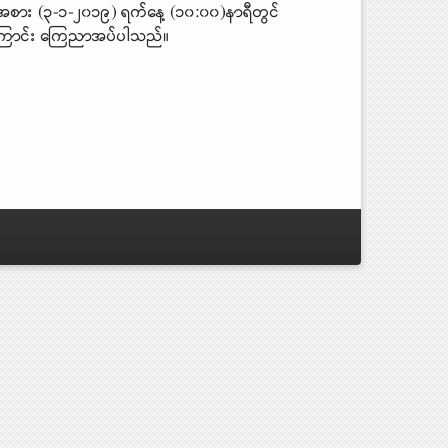
 အစား (၃-၁-၂၀၁၉) ရက်နေ့ (၁၀:၀၀)နာရီတွင်
ပါကြောင်း ကြေညာအပ်ပါသည်။