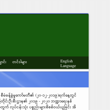
English
ောင်း
တင်ဒါများ
Language
ီမံခန့်ခွဲမှုကော်မတီ၏ (၂၀-၁၂-၂၀၁၉)ရက်နေ့တွင်
ေတိုင်းဦးစီးဌာန၏ ၂၀၁၉ - ၂၀၂၀ ဘဏ္ဍာရေးနှစ်
က် လုပ်ငန်းသုံး ပစ္စည်းများစိစစ်ဝယ်ယူခြင်း အိ