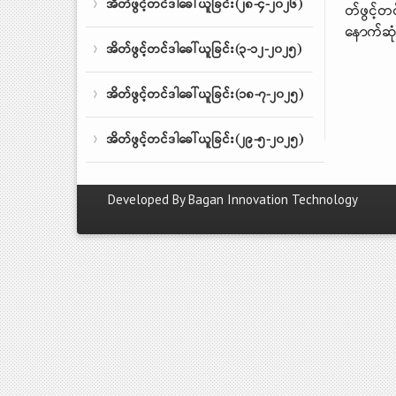
အိတ်ဖွင့်တင်ဒါခေါ်ယူခြင်း(၂၈-၄-၂၀၂၆)
တ်ဖွင့်
နောက်ဆု
အိတ်ဖွင့်တင်ဒါခေါ်ယူခြင်း(၃-၁၂-၂၀၂၅)
အိတ်ဖွင့်တင်ဒါခေါ်ယူခြင်း(၁၈-၇-၂၀၂၅)
အိတ်ဖွင့်တင်ဒါခေါ်ယူခြင်း(၂၉-၅-၂၀၂၅)
Developed By
Bagan Innovation Technology