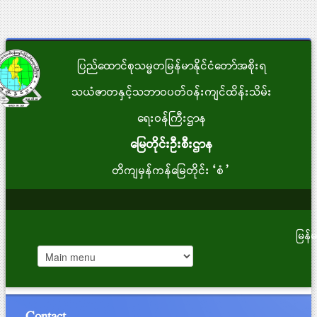
ပြည်ထောင်စုသမ္မတမြန်မာနိုင်ငံတော်အစိုးရ
သယံဇာတနှင့်သဘာဝပတ်ဝန်းကျင်ထိန်းသိမ်း
ရေးဝန်ကြီးဌာန
မြေတိုင်းဦးစီးဌာန
တိကျမှန်ကန်မြေတိုင်း“စံ”
မြန