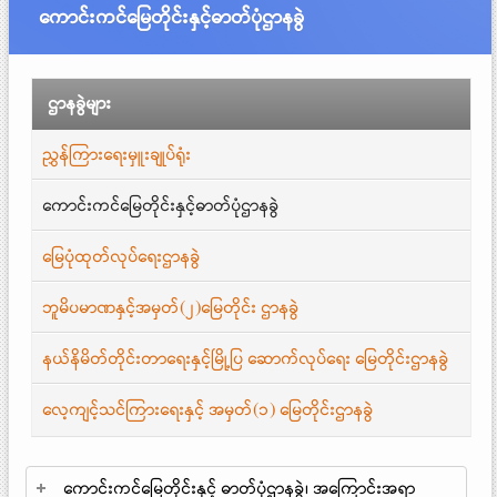
ကောင်းကင်မြေတိုင်းနှင့်ဓာတ်ပုံဌာနခွဲ
ဌာနခွဲများ
ညွှန်ကြားရေးမှူးချုပ်ရုံး
ကောင်းကင်မြေတိုင်းနှင့်ဓာတ်ပုံဌာနခွဲ
မြေပုံထုတ်လုပ်ရေးဌာနခွဲ
ဘူမိပမာဏနှင့်အမှတ်(၂)မြေတိုင်း ဌာနခွဲ
နယ်နိမိတ်တိုင်းတာရေးနှင့်မြို့ပြ ဆောက်လုပ်ရေး မြေတိုင်းဌာနခွဲ
လေ့ကျင့်သင်ကြားရေးနှင့် အမှတ်(၁) မြေတိုင်းဌာနခွဲ
ကောင်းကင်မြေတိုင်းနှင့် ဓာတ်ပုံဌာနခွဲ၊ အကြောင်းအရာ