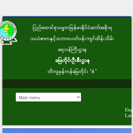
ပြည်ထောင်စုသမ္မတမြန်မာနိုင်ငံတော်အစိုးရ
သယံဇာတနှင့်သဘာဝပတ်ဝန်းကျင်ထိန်းသိမ်း
ရေးဝန်ကြီးဌာန
မြေတိုင်းဦးစီးဌာန
တိကျမှန်ကန်မြေတိုင်း“စံ”
Eng
Lan