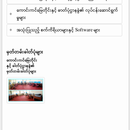
ကောင်းကင်မြေတိုင်းနှင့် ဓာတ်ပုံဌာနခွဲ၏ လုပ်ငန်းဆောင်ရွက်
မှုများ
အသုံးပြုသည့် စက်ကိရိယာများနှင့် Software များ
မှတ်တမ်းဓါတ်ပုံများ
ကောင်းကင်မြေတိုင်း
နှင့် ဓါတ်ပုံဌာနခွဲ၏
မှတ်တမ်းဓါတ်ပုံများ