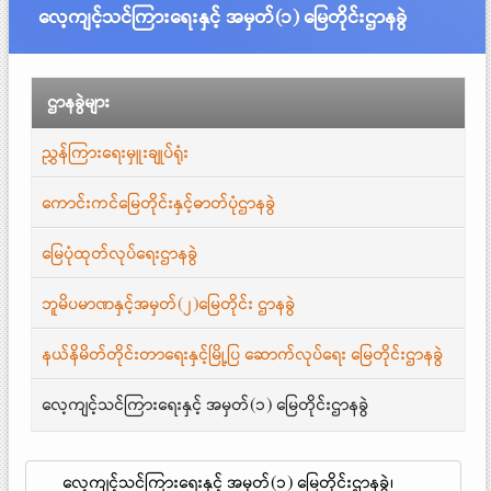
လေ့ကျင့်သင်ကြားရေးနှင့် အမှတ်(၁) မြေတိုင်းဌာနခွဲ
ဌာနခွဲများ
ညွှန်ကြားရေးမှူးချုပ်ရုံး
ကောင်းကင်မြေတိုင်းနှင့်ဓာတ်ပုံဌာနခွဲ
မြေပုံထုတ်လုပ်ရေးဌာနခွဲ
ဘူမိပမာဏနှင့်အမှတ်(၂)မြေတိုင်း ဌာနခွဲ
နယ်နိမိတ်တိုင်းတာရေးနှင့်မြို့ပြ ဆောက်လုပ်ရေး မြေတိုင်းဌာနခွဲ
လေ့ကျင့်သင်ကြားရေးနှင့် အမှတ်(၁) မြေတိုင်းဌာနခွဲ
လေ့ကျင့်သင်ကြားရေးနှင့် အမှတ်(၁) မြေတိုင်းဌာနခွဲ၊