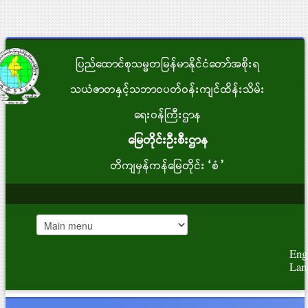
ပြည်ထောင်စုသမ္မတမြန်မာနိုင်ငံတော်အစိုးရ
သယံဇာတနှင့်သဘာဝပတ်ဝန်းကျင်ထိန်းသိမ်း
ရေးဝန်ကြီးဌာန
မြေတိုင်းဦးစီးဌာန
တိကျမှန်ကန်မြေတိုင်း“စံ”
Eng
Lan